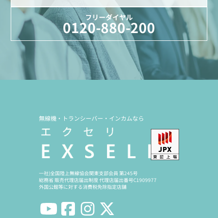
フリーダイヤル
0120-880-200
無線機・トランシーバー・インカムなら
一社)全国陸上無線協会関東支部会員 第245号
総務省 販売代理店届出制度 代理店届出番号C1909977
外国公館等に対する消費税免除指定店舗