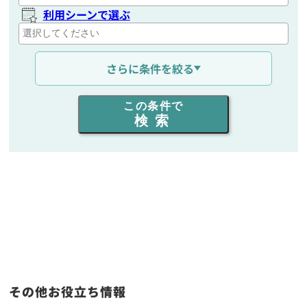
利用シーンで選ぶ
通信距離を選ぶ
さらに条件を絞る
出力を選ぶ
この条件で
検索
同時通話人数を選ぶ
販売
/
レンタル
/
リース
新品
/
中古
生産終了品を含む
フリーワード入力(製品名等)
その他お役立ち情報