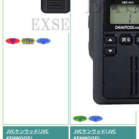
販売
同等製品
リース
可
レンタル
可
レンタル
リース
可
可
JVCケンウッド(JVC
JVCケンウッド(JVC
KENWOOD)
KENWOOD)