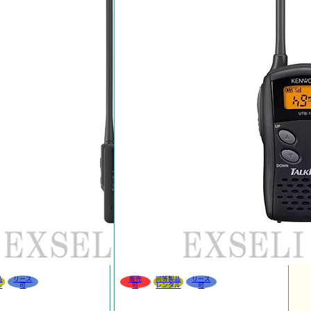
品
リース
販売
同等製品
リース
ル
可
可
レンタル
可