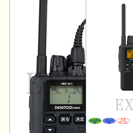
レンタル
リース
生産
可
可
終了品