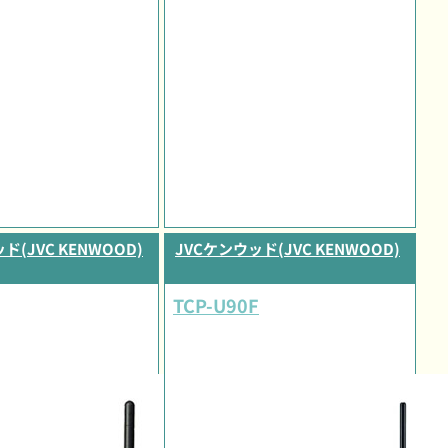
ド(JVC KENWOOD)
JVCケンウッド(JVC KENWOOD)
TCP-U90F