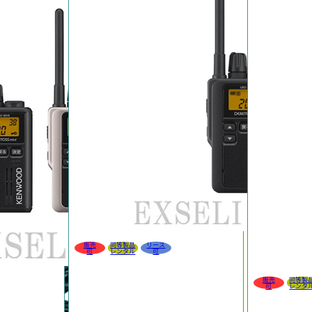
販売
同等製品
リース
可
レンタル
可
販売
同等製
可
レンタ