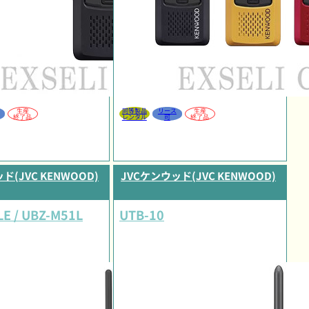
生産
同等製品
リース
生産
終了品
レンタル
可
終了品
ド(JVC KENWOOD)
JVCケンウッド(JVC KENWOOD)
E / UBZ-M51L
UTB-10