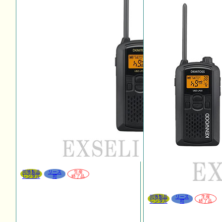
同等製品
リース
生産
レンタル
可
終了品
同等製品
リース
生産
レンタル
可
終了品