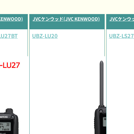
KENWOOD)
JVCケンウッド(JVC KENWOOD)
JVCケンウッ
LU27BT
UBZ-LU20
UBZ-LS2