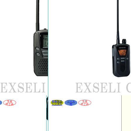
生産
同等製品
リース
生産
終了品
レンタル
可
終了品