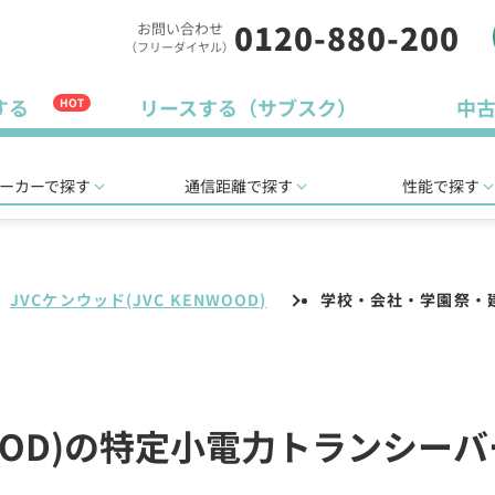
0120-880-200
お問い合わせ
（フリーダイヤル）
する
リースする（サブスク）
中
HOT
ーカーで探す
通信距離で探す
性能で探す
JVCケンウッド(JVC KENWOOD)
学校・会社・学園祭・
NWOOD)の特定小電力トランシー