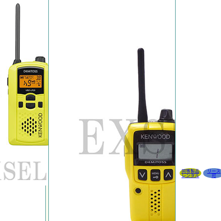
同等製品
リース
レンタル
可