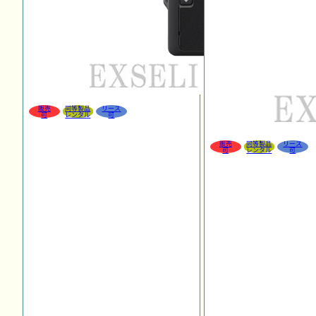
販売
同等製品
リース
可
レンタル
可
販売
同等製品
リース
可
レンタル
可