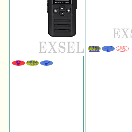
同等製品
リース
生産
レンタル
可
終了品
販売
同等製品
リース
可
レンタル
可