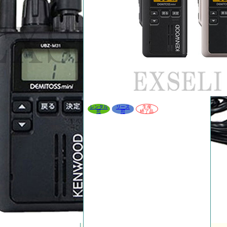
レンタル
リース
生産
可
可
終了品