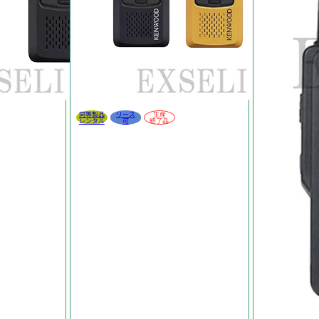
同等製品
リース
生産
レンタル
可
終了品