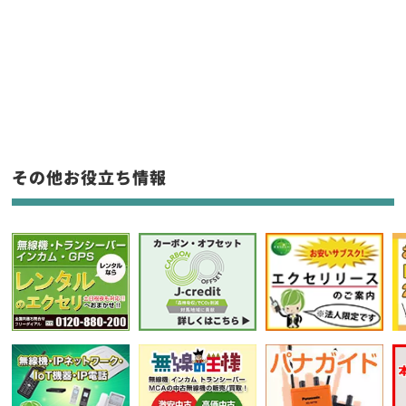
販売
/
レンタル
/
リース
新品
/
中古
生産終了品を含む
フリーワード入力(製品名等)
その他お役立ち情報
選択条件をリセット