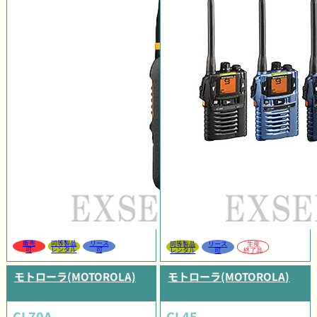
販売
同等製品
リース
同等製品
リース
生産
可
レンタル
可
レンタル
可
終了品
モトローラ(MOTOROLA)
モトローラ(MOTOROLA)
CL70A
CL45