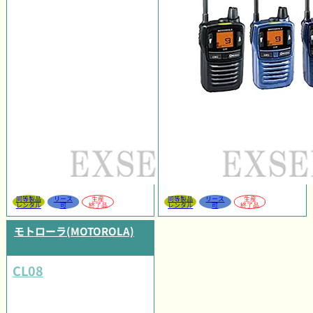
同等製品
リース
生産
同等製品
リース
生産
レンタル
可
終了品
レンタル
可
終了品
モトローラ(MOTOROLA)
CL08