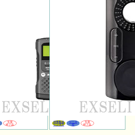
生産
同等製品
リース
生産
終了品
レンタル
可
終了品