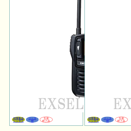
同等製品
リース
生産
同等製品
リース
生産
レンタル
可
終了品
レンタル
可
終了品