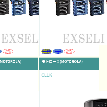
生産
同等製品
リース
生産
終了品
レンタル
可
終了品
OTOROLA)
モトローラ(MOTOROLA)
CL1K