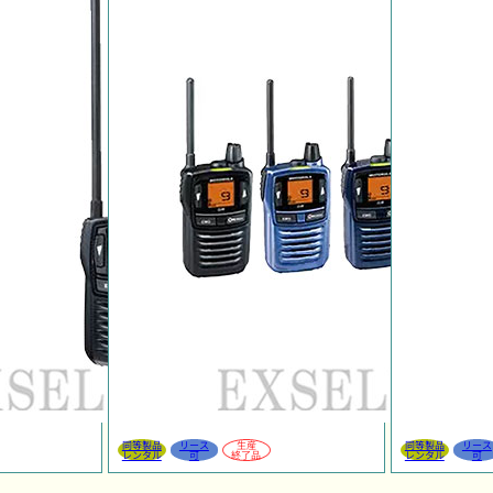
同等製品
リース
生産
同等製品
リース
レンタル
可
終了品
レンタル
可