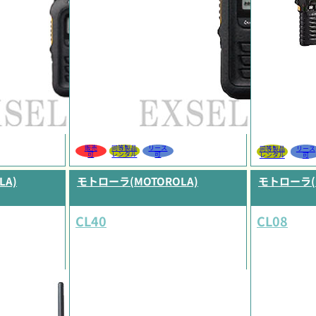
販売
同等製品
リース
同等製品
リース
可
レンタル
可
レンタル
可
LA)
モトローラ(MOTOROLA)
モトローラ(M
CL40
CL08