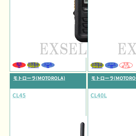
販売
同等製品
リース
同等製品
リース
生産
可
レンタル
可
レンタル
可
終了品
モトローラ(MOTOROLA)
モトローラ(MOTORO
CL45
CL40L