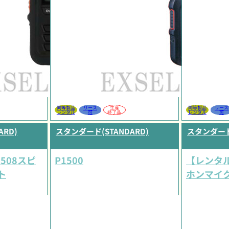
同等製品
リース
生産
同等製品
リース
レンタル
可
終了品
レンタル
可
RD)
スタンダード(STANDARD)
スタンダード(
508スピ
P1500
【レンタル
ト
ホンマイ