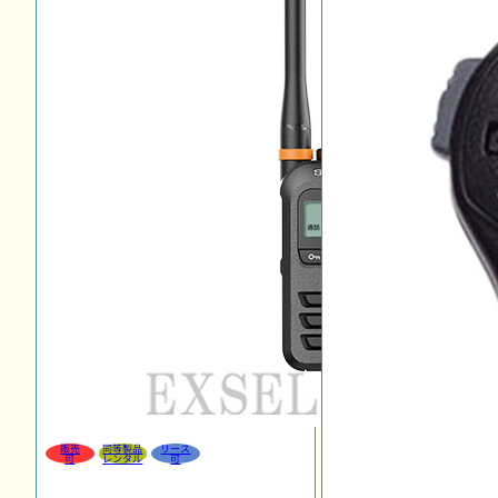
販売
同等製品
リース
可
レンタル
可