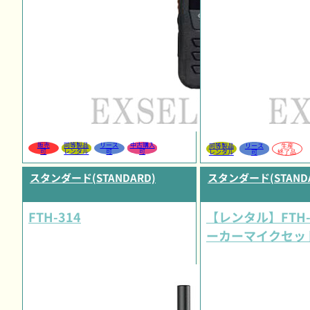
販売
同等製品
リース
中古購入
同等製品
リース
生産
可
レンタル
可
可
レンタル
可
終了品
スタンダード(STANDARD)
スタンダード(STANDA
FTH-314
【レンタル】FTH-
ーカーマイクセッ