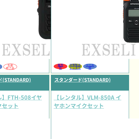
販売
同等製品
リース
生産
可
レンタル
可
終了品
STANDARD)
スタンダード(STANDARD)
】FTH-508イヤ
【レンタル】VLM-850A イ
クセット
ヤホンマイクセット