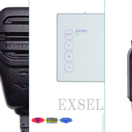
販売
同等製品
リース
可
レンタル
可