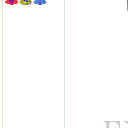
販売
同等製品
リース
可
レンタル
可