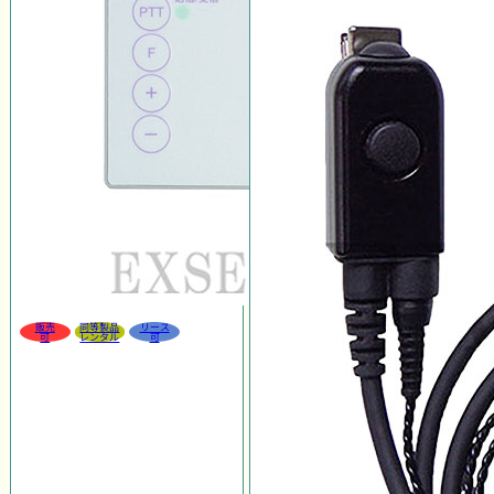
販売
同等製品
リース
可
レンタル
可