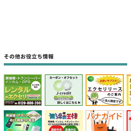
販売
/
レンタル
/
リース
新品
/
中古
生産終了品を含む
フリーワード入力(製品名等)
その他お役立ち情報
選択条件をリセット