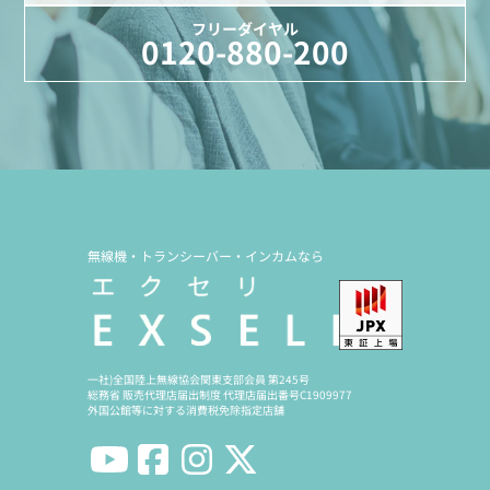
フリーダイヤル
0120-880-200
無線機・トランシーバー・インカムなら
一社)全国陸上無線協会関東支部会員 第245号
総務省 販売代理店届出制度 代理店届出番号C1909977
外国公館等に対する消費税免除指定店舗