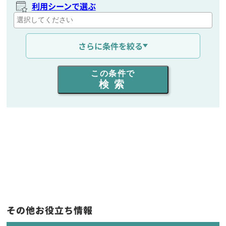
利用シーンで選ぶ
通信距離を選ぶ
さらに条件を絞る
出力を選ぶ
この条件で
検索
同時通話人数を選ぶ
販売
/
レンタル
/
リース
新品
/
中古
生産終了品を含む
フリーワード入力(製品名等)
その他お役立ち情報