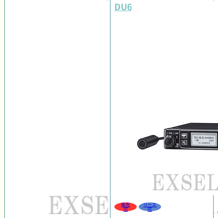
DU6010S3
販売
リース
可
可