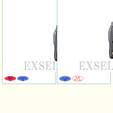
販売
リース
リース
生産
可
可
可
終了品