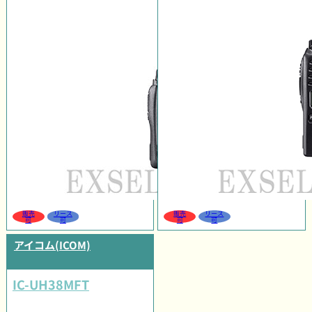
販売
リース
販売
リース
可
可
可
可
アイコム(ICOM)
IC-UH38MFT