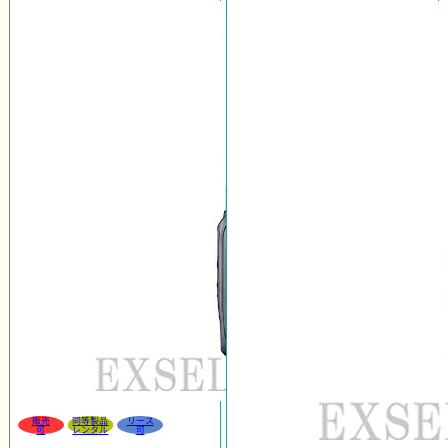
販売
同等製品
リース
可
レンタル
可