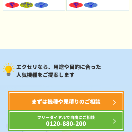
販売
同等製品
リース
販売
リース
可
レンタル
可
可
可
エクセリなら、用途や目的に合った
人気機種をご提案します
まずは機種や見積りのご相談
フリーダイヤルで自由にご相談
0120-880-200