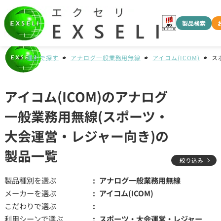
製品検索
種別で探す
アナログ一般業務用無線
アイコム(ICOM)
ス
アイコム(ICOM)のアナログ
一般業務用無線(スポーツ・
大会運営・レジャー向き)の
製品一覧
絞り込み
製品種別を選ぶ
アナログ一般業務用無線
メーカーを選ぶ
アイコム(ICOM)
こだわりで選ぶ
利用シーンで選ぶ
スポーツ・大会運営・レジャー