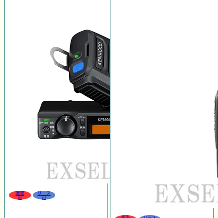
販売
リース
可
可
販売
リース