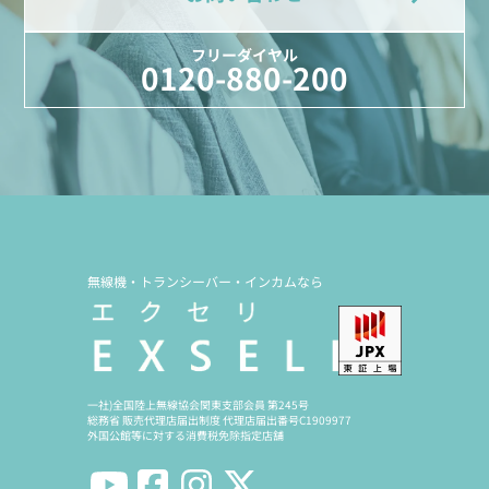
フリーダイヤル
0120-880-200
無線機・トランシーバー・インカムなら
一社)全国陸上無線協会関東支部会員 第245号
総務省 販売代理店届出制度 代理店届出番号C1909977
外国公館等に対する消費税免除指定店舗