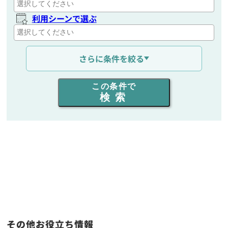
利用シーンで選ぶ
通信距離を選ぶ
さらに条件を絞る
出力を選ぶ
この条件で
検索
同時通話人数を選ぶ
販売
/
レンタル
/
リース
新品
/
中古
生産終了品を含む
フリーワード入力(製品名等)
その他お役立ち情報