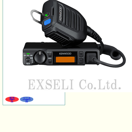
販売
リース
可
可