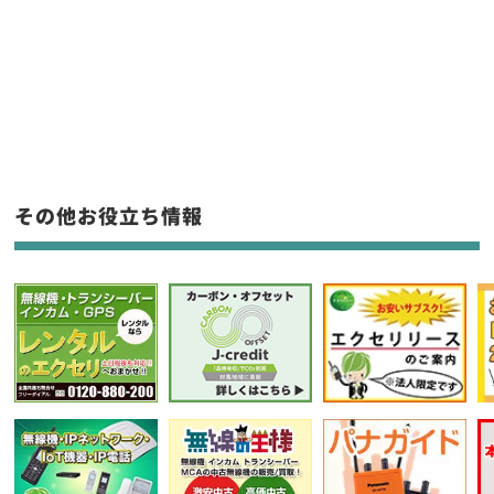
販売
/
レンタル
/
リース
新品
/
中古
生産終了品を含む
フリーワード入力(製品名等)
その他お役立ち情報
選択条件をリセット