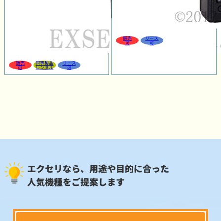
販売
リース
可
可
販売
同等製品
リース
可
レンタル
可
エクセリなら、用途や目的に合った
人気機種をご提案します