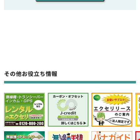
販売
/
レンタル
/
リース
新品
/
中古
生産終了品を含む
フリーワード入力(製品名等)
その他お役立ち情報
選択条件をリセット