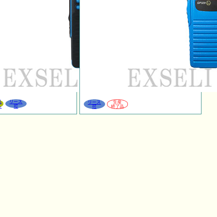
品
リース
リース
生産
ル
可
可
終了品