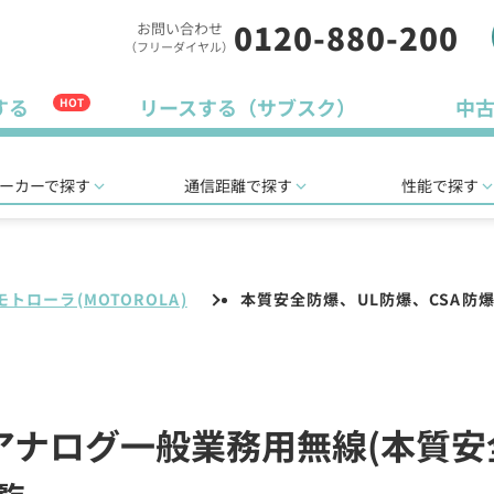
0120-880-200
お問い合わせ
（フリーダイヤル）
する
リースする（サブスク）
中
HOT
ーカーで探す
通信距離で探す
性能で探す
モトローラ(MOTOROLA)
本質安全防爆、UL防爆、CSA防
)のアナログ一般業務用無線(本質