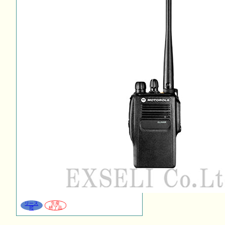
リース
生産
可
終了品