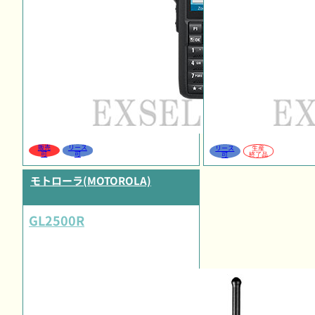
販売
リース
リース
生産
可
可
可
終了品
モトローラ(MOTOROLA)
GL2500R