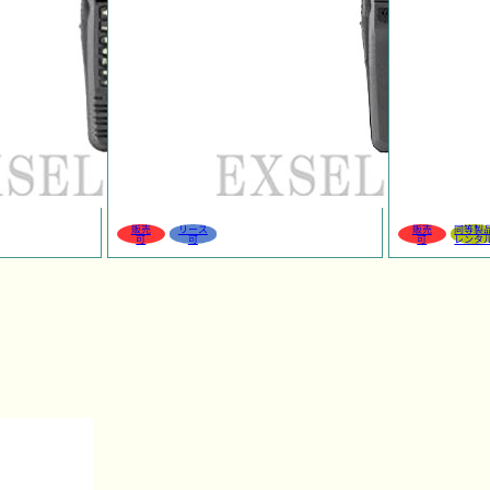
販売
リース
販売
同等製
可
可
可
レンタ