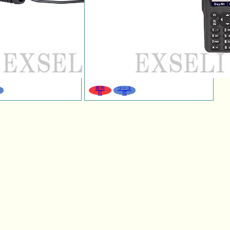
販売
リース
可
可