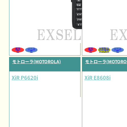
販売
リース
販売
同等製品
リース
可
可
可
レンタル
可
モトローラ(MOTOROLA)
モトローラ(MOTORO
XiR P6620i
XiR E8608i