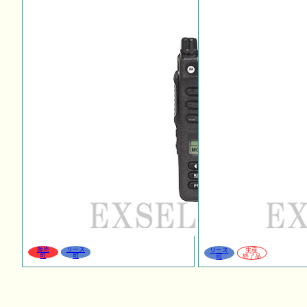
販売
リース
リース
生産
可
可
可
終了品