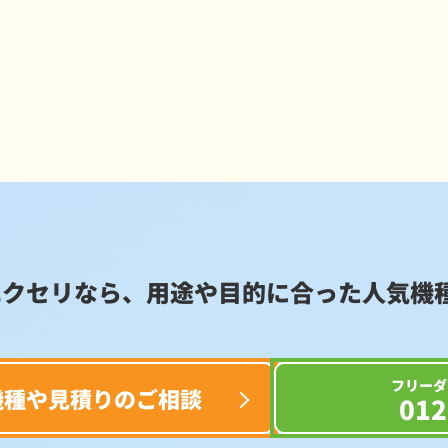
エクセリなら、用途や目的に合った
人気機
フリーダ
機種や見積りのご相談
012