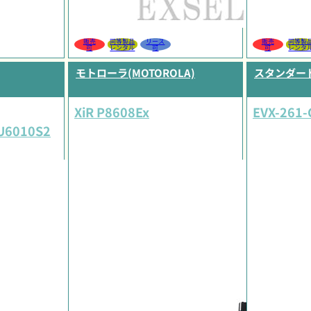
販売
同等製品
リース
販売
同等製
可
レンタル
可
可
レンタ
モトローラ(MOTOROLA)
スタンダード(
XiR P8608Ex
EVX-261-
DU6010S2