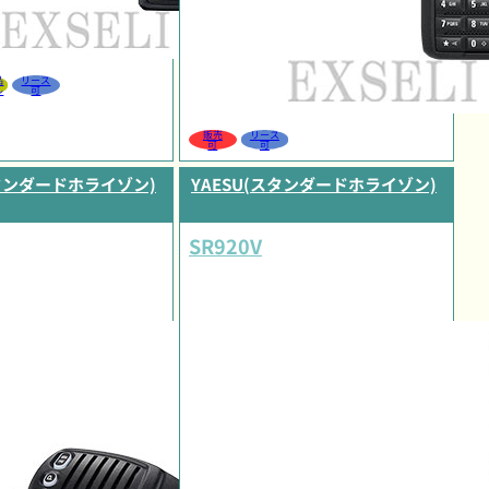
品
リース
ル
可
販売
リース
可
可
スタンダードホライゾン)
YAESU(スタンダードホライゾン)
SR920V