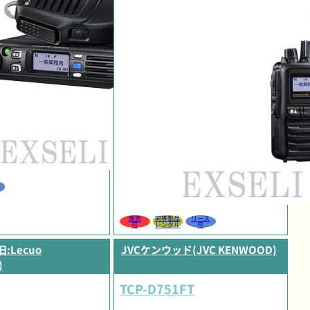
販売
同等製品
リース
可
レンタル
可
旧:Lecuo
JVCケンウッド(JVC KENWOOD)
)
TCP-D751FT