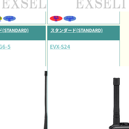
品
リース
販売
リース
ル
可
可
可
STANDARD)
スタンダード(STANDARD)
G6-5
EVX-S24