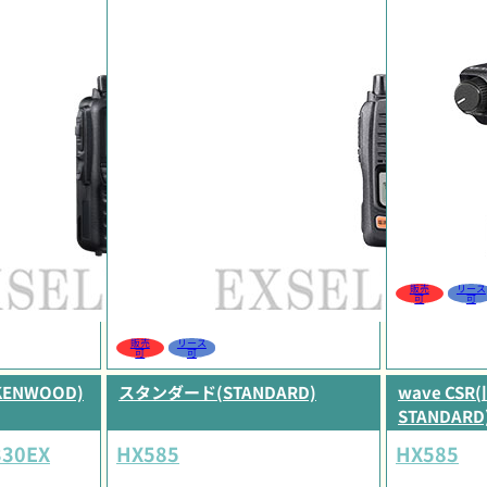
販売
リース
可
可
販売
リース
可
可
KENWOOD)
スタンダード(STANDARD)
wave CSR(
STANDARD
330EX
HX585
HX585