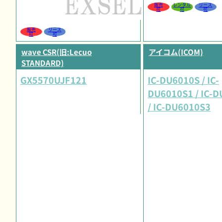
販売
レンタル
リース
可
可
可
販売
リース
可
可
wave CSR(旧:Lecuo
アイコム(ICOM)
STANDARD)
GX5570UJF121
IC-DU6010S / IC-
DU6010S1 / IC-
/ IC-DU6010S3