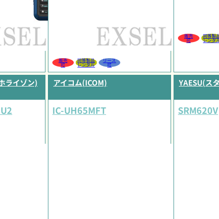
販売
同等製
可
レンタ
販売
同等製品
リース
可
レンタル
可
ドホライゾン)
アイコム(ICOM)
YAESU(
0U2
IC-UH65MFT
SRM620V