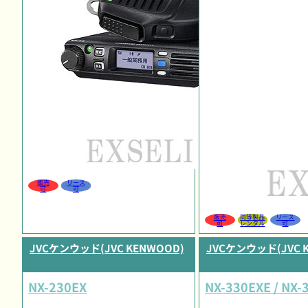
販売
リース
可
可
販売
同等製品
リース
可
レンタル
可
JVCケンウッド(JVC KENWOOD)
JVCケンウッド(JVC 
NX-230EX
NX-330EXE / NX-