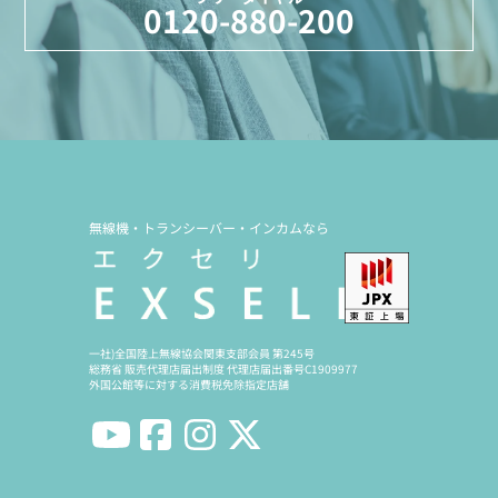
0120-880-200
無線機・トランシーバー・インカムなら
一社)全国陸上無線協会関東支部会員 第245号
総務省 販売代理店届出制度 代理店届出番号C1909977
外国公館等に対する消費税免除指定店舗