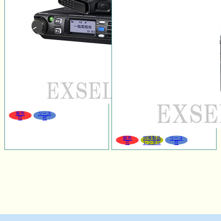
販売
リース
可
可
販売
同等製品
リース
可
レンタル
可