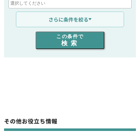
通信距離を選ぶ
さらに条件を絞る
出力を選ぶ
この条件で
検索
同時通話人数を選ぶ
販売
/
レンタル
/
リース
新品
/
中古
生産終了品を含む
フリーワード入力(製品名等)
その他お役立ち情報