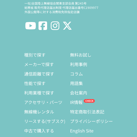
一社)全国陸上無線協会関東支部会員 第245号
総務省 販売代理店届出制度 代理店届出番号C1909977
外国公館等に対する消費税免除指定店舗
種別で探す
無料お試し
メーカーで探す
利用事例
通信距離で探す
コラム
性能で探す
用語集
利用業種で探す
会社案内
アクセサリ・パーツ
IR情報
無線機レンタル
特定商取引法表記
リースする(サブスク)
プライバシーポリシー
中古で購入する
English Site