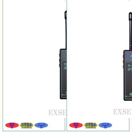
販売
同等製品
リース
販売
同等製品
リース
可
レンタル
可
可
レンタル
可