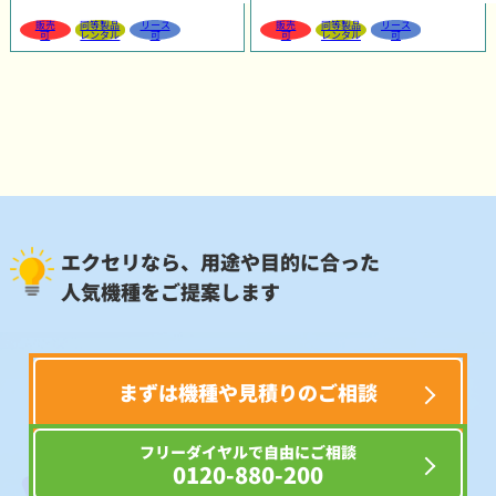
販売
同等製品
リース
販売
同等製品
リース
可
レンタル
可
可
レンタル
可
エクセリなら、用途や目的に合った
人気機種をご提案します
まずは機種や見積りのご相談
フリーダイヤルで自由にご相談
0120-880-200