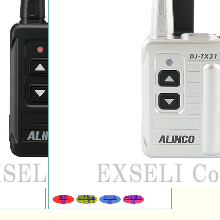
販売
同等製品
リース
中古購入
可
レンタル
可
可