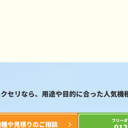
エクセリなら、用途や目的に合った
人気機
フリーダ
機種や見積りのご相談
012