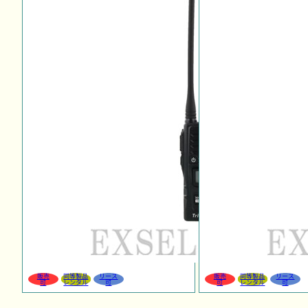
販売
同等製品
リース
販売
同等製品
リース
可
レンタル
可
可
レンタル
可