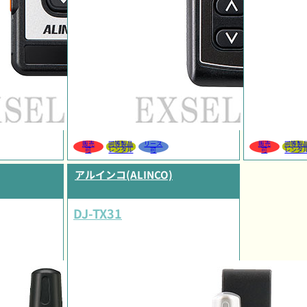
販売
同等製品
リース
販売
同等製
可
レンタル
可
可
レンタ
アルインコ(ALINCO)
DJ-TX31