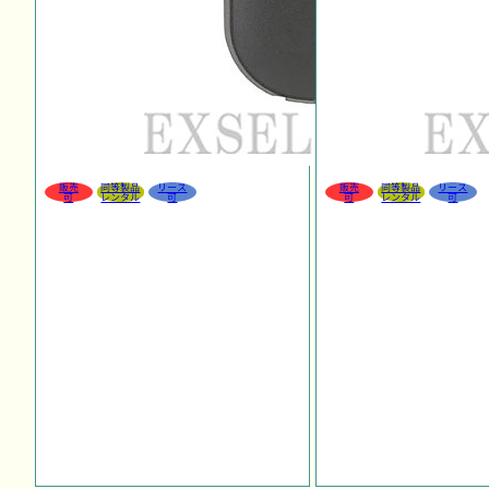
販売
同等製品
リース
販売
同等製品
リース
可
レンタル
可
可
レンタル
可