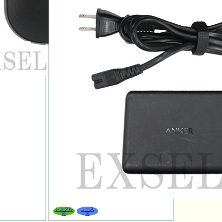
レンタル
リース
可
可