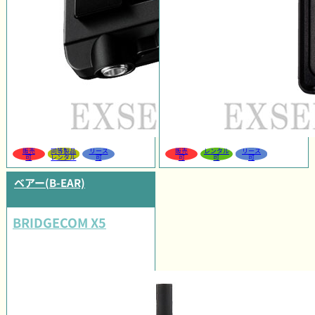
販売
同等製品
リース
販売
レンタル
リース
可
レンタル
可
可
可
可
ベアー(B-EAR)
BRIDGECOM X5