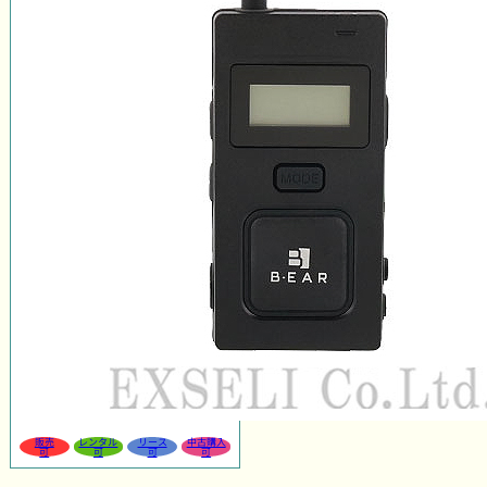
販売
レンタル
リース
中古購入
可
可
可
可