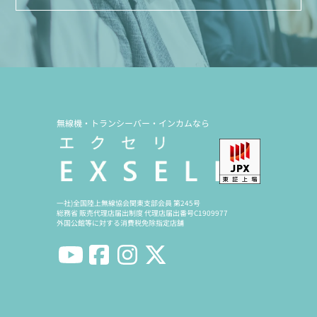
無線機・トランシーバー・インカムなら
一社)全国陸上無線協会関東支部会員 第245号
総務省 販売代理店届出制度 代理店届出番号C1909977
外国公館等に対する消費税免除指定店舗