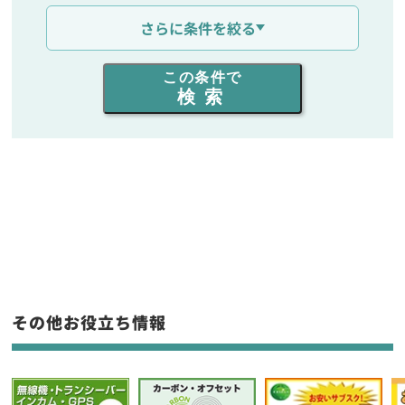
通信距離を選ぶ
さらに条件を絞る
出力を選ぶ
この条件で
検索
同時通話人数を選ぶ
販売
/
レンタル
/
リース
新品
/
中古
生産終了品を含む
フリーワード入力(製品名等)
その他お役立ち情報
選択条件をリセット