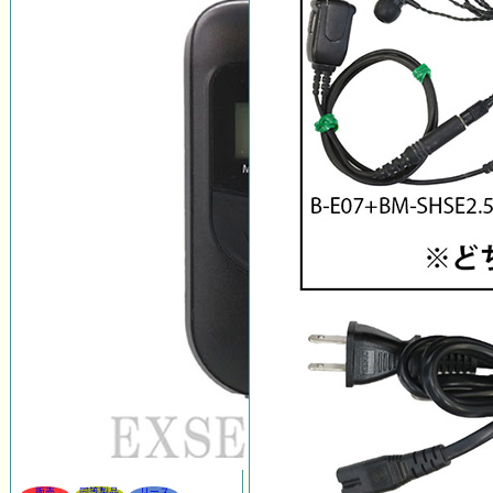
販売
同等製品
リース