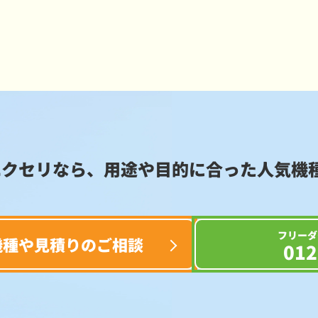
エクセリなら、用途や目的に合った
人気機
フリーダ
機種や見積りのご相談
012