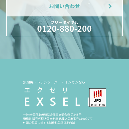
お問い合わせ
フリーダイヤル
0120-880-200
無線機・トランシーバー・インカムなら
一社)全国陸上無線協会関東支部会員 第245号
総務省 販売代理店届出制度 代理店届出番号C1909977
外国公館等に対する消費税免除指定店舗