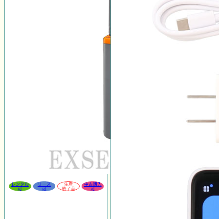
レンタル
リース
生産
中古購入
可
可
終了品
可