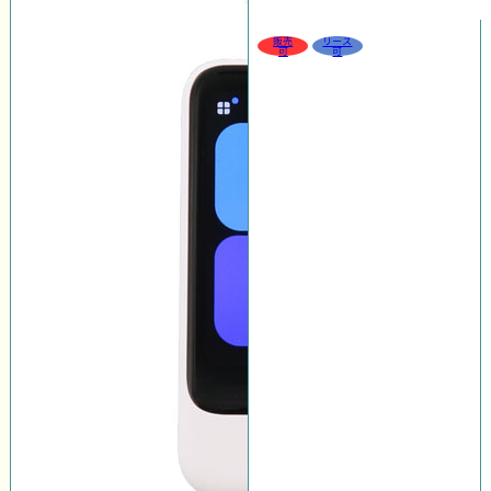
販売
リース
可
可