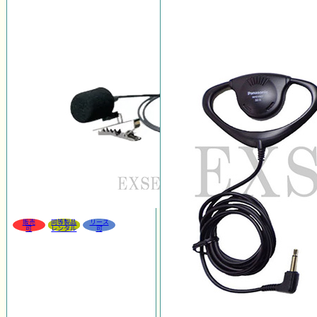
販売
同等製品
リース
可
レンタル
可