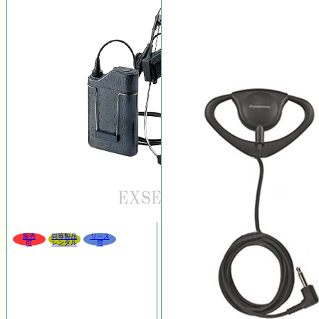
販売
同等製品
リース
可
レンタル
可