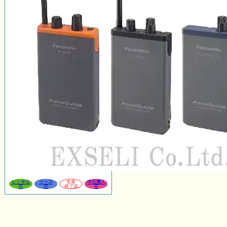
レンタル
リース
生産
中古購入
可
可
終了品
可