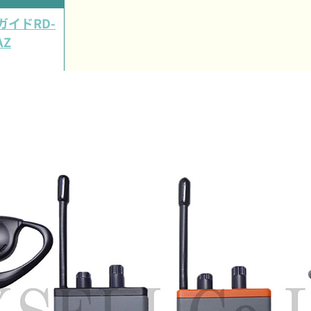
イドRD-
AZ