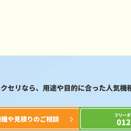
エクセリなら、用途や目的に合った
人気機
フリーダ
機種や見積りのご相談
012