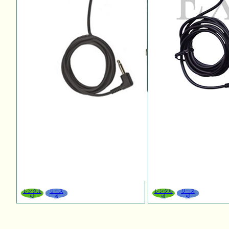
レンタル
リース
レンタル
リース
可
可
可
可