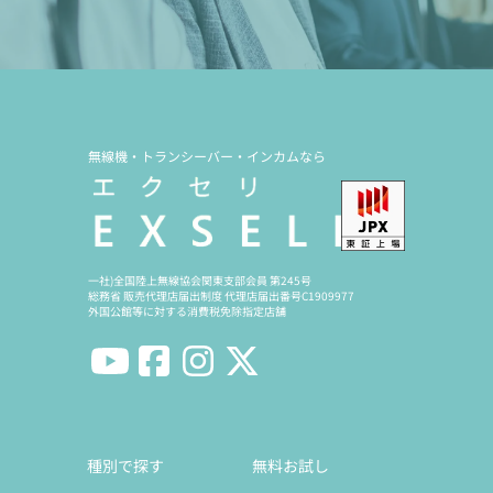
無線機・トランシーバー・インカムなら
一社)全国陸上無線協会関東支部会員 第245号
総務省 販売代理店届出制度 代理店届出番号C1909977
外国公館等に対する消費税免除指定店舗
種別で探す
無料お試し