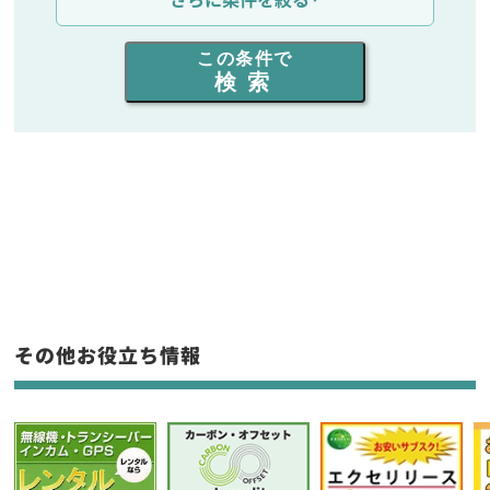
出力を選ぶ
この条件で
検索
同時通話人数を選ぶ
販売
/
レンタル
/
リース
新品
/
中古
生産終了品を含む
フリーワード入力(製品名等)
その他お役立ち情報
選択条件をリセット