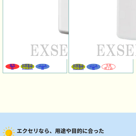
販売
同等製品
リース
同等製品
リース
生産
可
レンタル
可
レンタル
可
終了品
エクセリなら、用途や目的に合った