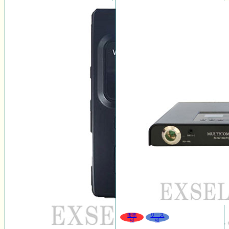
販売
リース
可
可