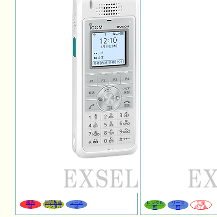
販売
同等製品
リース
レンタル
リース
生産
可
レンタル
可
可
可
終了品