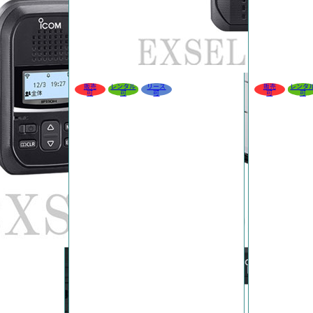
販売
レンタル
リース
販売
レンタ
可
可
可
可
可