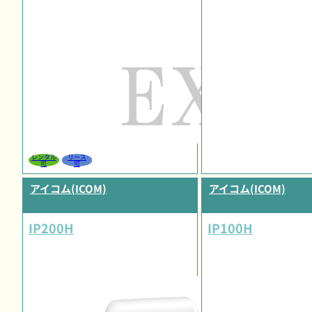
レンタル
リース
可
可
アイコム(ICOM)
アイコム(ICOM)
IP200H
IP100H