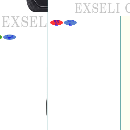
販売
リース
可
可
ル
リース
可