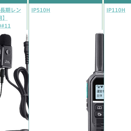
(長期レン
IP510H
IP110H
用】
0#11