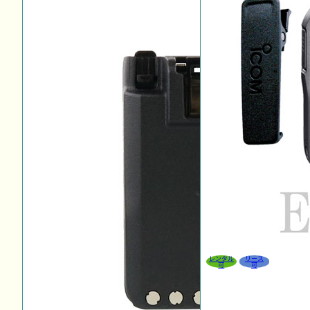
レンタル
リース
可
可