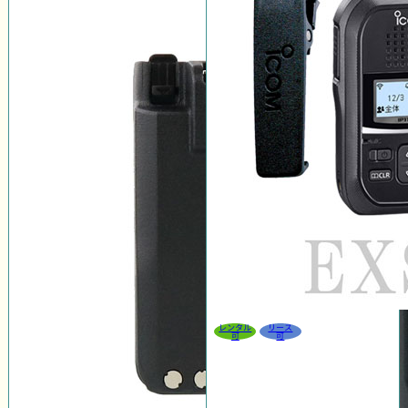
レンタル
リース
可
可