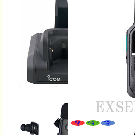
販売
レンタル
リース
可
可
可