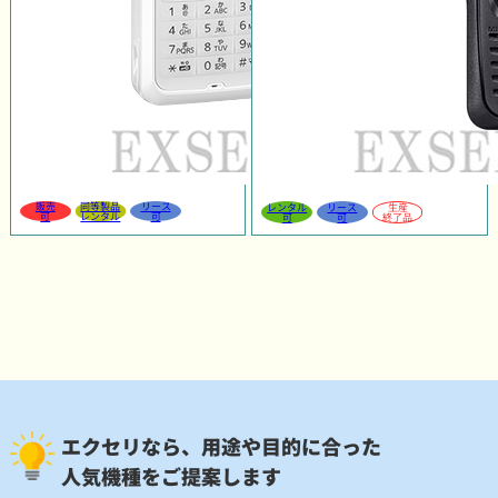
販売
同等製品
リース
レンタル
リース
生産
可
レンタル
可
可
可
終了品
エクセリなら、用途や目的に合った
人気機種をご提案します