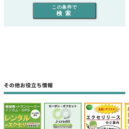
出力を選ぶ
この条件で
検索
同時通話人数を選ぶ
販売
/
レンタル
/
リース
新品
/
中古
生産終了品を含む
フリーワード入力(製品名等)
その他お役立ち情報
選択条件をリセット