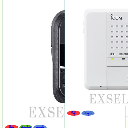
販売
リース
可
可
販売
レンタル
リース