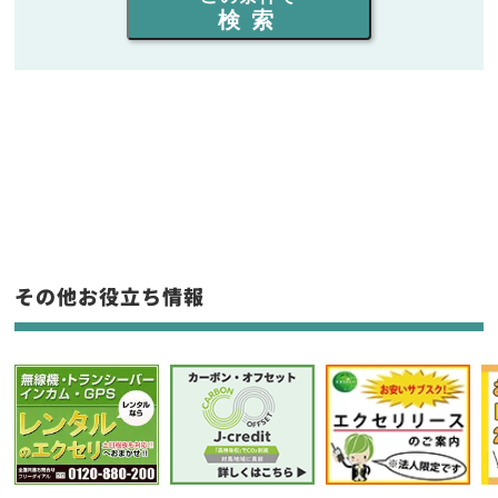
検索
同時通話人数を選ぶ
販売
/
レンタル
/
リース
新品
/
中古
生産終了品を含む
フリーワード入力(製品名等)
その他お役立ち情報
選択条件をリセット