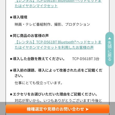
【レンタル】TCP-D561BT Bluetooth®ヘッドセットま
たはイヤホンマイクセット
■ 導入環境
映画・テレビ番組制作、撮影、プロダクション
■ 同じ商品のお客様の声
【レンタル】TCP-D561BT Bluetooth®ヘッドセットま
先頭に戻る
たはイヤホンマイクセットを利用したお客様の声
■ 導入した台数を教えてください。
TCP-D561BT 3台
■ 導入前の課題、導入によって改善された点をご記載くだ
さい。
仕事にとても役立っています。
■ エクセリをお選びいただいた理由をご記載ください。
対応が早いから。いつもありがとうございます!今後と
も宜しくお願いします。
機種選定や見積のお問い合わせ ➤