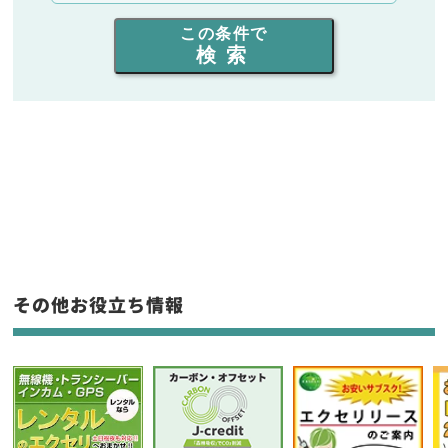
出力を選ぶ
この条件で
検索
同時通話人数を選ぶ
販売
/
レンタル
/
リース
新品
/
中古
生産終了品を含む
フリーワード入力(製品名等)
その他お役立ち情報
選択条件をリセット