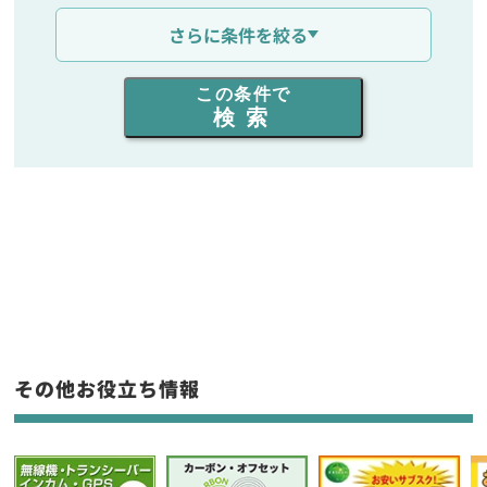
通信距離を選ぶ
さらに条件を絞る
出力を選ぶ
この条件で
検索
同時通話人数を選ぶ
販売
/
レンタル
/
リース
新品
/
中古
生産終了品を含む
フリーワード入力(製品名等)
その他お役立ち情報
選択条件をリセット