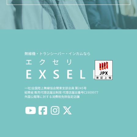
無線機・トランシーバー・インカムなら
一社)全国陸上無線協会関東支部会員 第245号
総務省 販売代理店届出制度 代理店届出番号C1909977
外国公館等に対する消費税免除指定店舗