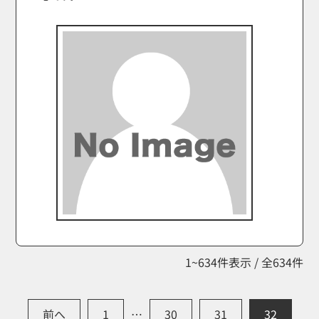
1~634件表示 / 全634件
前へ
1
…
30
31
32