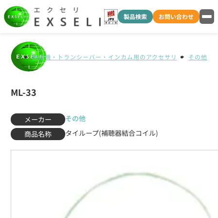
製品検索
お問い合わせ
無線機・トランシーバー・インカム用のアクセサリ
その他
ML-33
その他
メーカー
タイループ(補聴器結合コイル)
商品名称