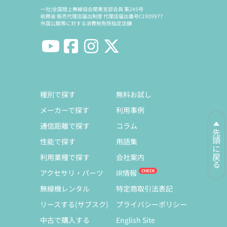
一社)全国陸上無線協会関東支部会員 第245号
総務省 販売代理店届出制度 代理店届出番号C1909977
外国公館等に対する消費税免除指定店舗
種別で探す
無料お試し
メーカーで探す
利用事例
通信距離で探す
コラム
先頭に戻る
性能で探す
用語集
利用業種で探す
会社案内
アクセサリ・パーツ
IR情報
無線機レンタル
特定商取引法表記
リースする(サブスク)
プライバシーポリシー
中古で購入する
English Site