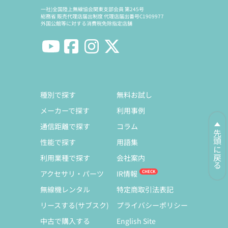
一社)全国陸上無線協会関東支部会員 第245号
総務省 販売代理店届出制度 代理店届出番号C1909977
外国公館等に対する消費税免除指定店舗
種別で探す
無料お試し
メーカーで探す
利用事例
通信距離で探す
コラム
先頭に戻る
性能で探す
用語集
利用業種で探す
会社案内
アクセサリ・パーツ
IR情報
無線機レンタル
特定商取引法表記
リースする(サブスク)
プライバシーポリシー
中古で購入する
English Site