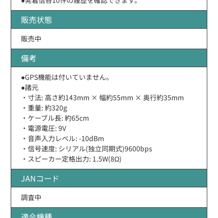
販売状態
販売中
備考
●GPS機能は付いていません。
●諸元
・寸法: 高さ約143mm × 幅約55mm × 奥行約35mm
・重量: 約320g
・ケーブル長: 約65cm
・電源電圧: 9V
・音声入力レベル: -10dBm
・信号速度: シリアル(独立同期式)9600bps
・スピーカー定格出力: 1.5W(8Ω)
JANコード
調査中
適合機種