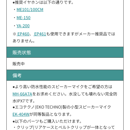
●推奨イヤホンは以下の通りです。
・
ME101/100CM
・
ME-150
・
YA-200
※
EP460
、
EP461
も使用できますがメーカー推奨品では
ありません。
販売状態
販売中
備考
●より高い防水性能のスピーカーマイクをご希望の方は
MH-66A7A
をお求めください。水没しても壊れない完全防
水IPX7です。
●エコテクノ(EKO TECHNO)製の小型スピーカーマイク
EK-404W
が同等製品となります。
●以下のパーツもご購入いただけます。
・クリップ(リアケースとベルトクリップが一体となって