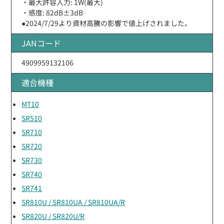
・最大許容入力: 1W(最大)
・感度: 82dB±3dB
●2024/7/29より資材高騰の影響で値上げされました。
JANコード
4909959132106
適合機種
MT10
SR510
SR710
SR720
SR730
SR740
SR741
SR810U / SR810UA / SR810UA/R
SR820U / SR820U/R