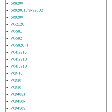
SR820V
SR920U1 / SR920U2
SR920V
VX-212U
VX-581
VX-582
VX-582UFT
VX-D291S
VX-D291U
VX-D591U
VXD-10
VXD20
VXD30
VXD40BT
VXD450R
VXD450S