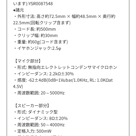
います):YSR0087548
●諸元
・外形寸法: 高さ約72.5mm × 幅約48.5mm × 奥行約
22.5mm(回転クリップ含まず)
・コード長: 約500mm
・クリップ幅: 約30mm
・重量: 約60g(コード含まず)
・イヤホンジャック:2.5φ
【マイク部分】
・形式: 無指向エレクトレットコンデンサマイクロホン
・インピーダンス: 2.2kΩ±30%
・感度: -62±4dB(0dB=1Vubar/1.0KHz, RL: 1.0KΩat
4.5V)
・周波数範囲: 20～5000Hz
【スピーカー部分】
・形式: ダイナミック型
・インピーダンス: 8Ω±20%
・周波数範囲: 50～4000Hz
・定格入力: 500mW