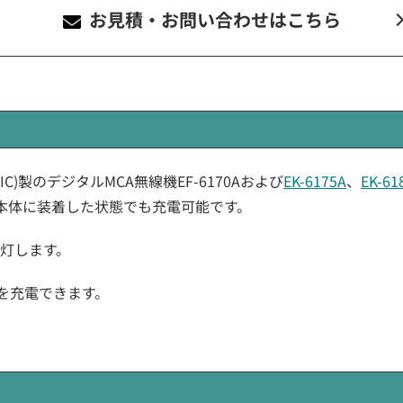
お見積・お問い合わせ
はこちら
SONIC)製のデジタルMCA無線機EF-6170Aおよび
EK-6175A
、
EK-61
本体に装着した状態でも充電可能です。
点灯します。
機を充電できます。