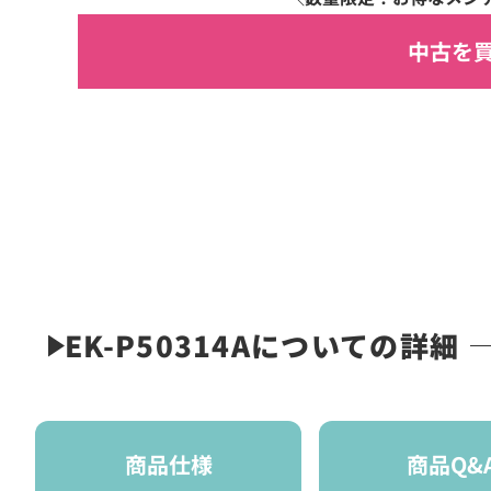
中古を
EK-P50314Aについての詳細
商品仕様
商品Q&