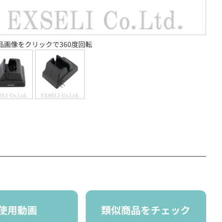
品画像をクリックで360度回転
使用動画
類似商品をチェック