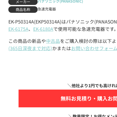
パナソニック(PANASONIC)
メーカー
急速充電器
商品名称
EK-P50314A(EKP50314A)はパナソニック(PANA
EK-6175A
、
EK-6180A
で使用可能な急速充電器です
この商品の新品や
中古品
をご購入検討の際は以下よ
(365日深夜まで対応)
かまたは
お問い合わせフォー
無料お見積り・
購入お