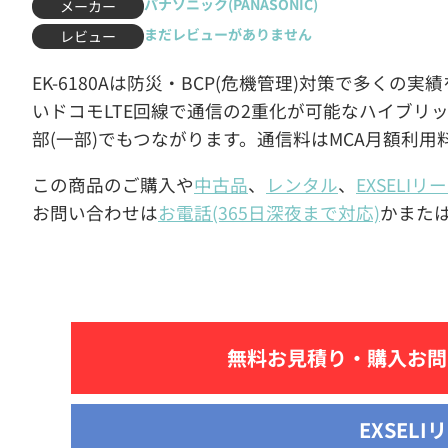
パナソニック(PANASONIC)
メーカー
まだレビューがありません
レビュー
EK-6180Aは防災・BCP(危機管理)対策で多くの
いドコモLTE回線で通信の2重化が可能なハイブリ
部(一部)でもつながります。通信料はMCA月額利用
この商品のご購入や
中古品
、
レンタル
、
EXSELIリ
お問い合わせは
お電話(365日深夜まで対応)
かまた
無料お見積り・
購入お問
EXSELI