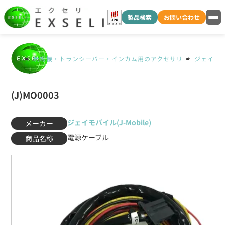
製品検索
お問い合わせ
無線機・トランシーバー・インカム用のアクセサリ
ジェイモバイ
(J)MO0003
ジェイモバイル(J-Mobile)
メーカー
電源ケーブル
商品名称