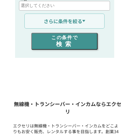
通信距離を選ぶ
さらに条件を絞る
出力を選ぶ
この条件で
検索
同時通話人数を選ぶ
販売
/
レンタル
/
リース
新品
/
中古
生産終了品を含む
無線機・トランシーバー・インカムならエクセ
リ
フリーワード入力(製品名等)
エクセリは無線機・トランシーバー・インカムをどこよ
りもお安く販売、レンタルする事を目指します。創業34