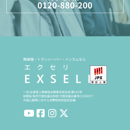
0120-880-200
無線機・トランシーバー・インカムなら
一社)全国陸上無線協会関東支部会員 第245号
総務省 販売代理店届出制度 代理店届出番号C1909977
外国公館等に対する消費税免除指定店舗