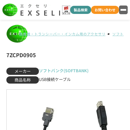
製品検索
お問い合わせ
無線機・トランシーバー・インカム用のアクセサリ
ソフトバンク
7ZCPD0905
ソフトバンク(SOFTBANK)
メーカー
USB接続ケーブル
商品名称