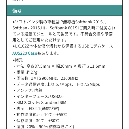
備考
●ソフトバンク製の車載型IP無線機Softbank 201SJ、
Softbank 201SJⅡ、Softbank 601SJご購入時に付属され
ている通信モジュールと同製品です。不具合交換や予備
用としてご使用いただけます。
●UX102Z本体を傷や汚れから保護するUSBモデムケース
AU5220 Case
もあります。
●諸元
・寸法: 高さ87.5mm × 幅26mm × 奥行き11.6mm
・重量: 約27g
・周波数: UMTS 900MHz、2100MHz
・データ通信速度: 上り 5.7Mbps、下り7.2Mbps
・アンテナ: 内蔵
・インターフェース: USB2.0
・SIMスロット: Standard SIM
・表示: LED×1(通信状態)
・動作温度範囲: -10℃～+55℃
・保存温度: -30℃～+80℃
・湿度: 20%～90%(結露なきこと)