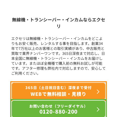
新品
/
中古
生産終了品を含む
無線機・トランシーバー・インカムならエクセ
リ
フリーワード入力(製品名等)
エクセリは無線機・トランシーバー・インカムをどこよ
りもお安く販売、レンタルする事を目指します。創業34
年で7万社以上のお客様との取引実績があり、中古販売と
選択条件をリセット
買取で業界ナンバーワンです。365日深夜まで対応し、日
本全国に無線機・トランシーバー・インカムをお届けし
ています。またほぼ全機種で購入前の無料お試しが可能
です。アフター修理も弊社内で対応しますので、安心して
ご利用ください。
365日（土日祝日含む）深夜まで受付
WEBで無料相談・見積り
お問い合わせ（フリーダイヤル）
0120-880-200