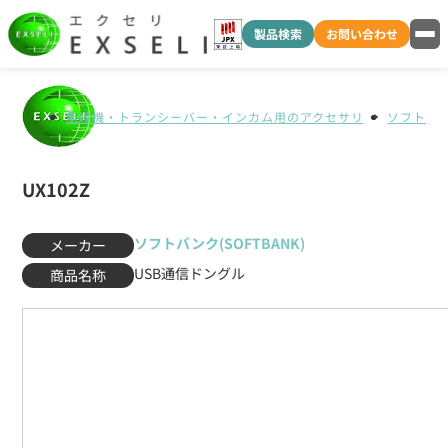
製品検索
お問い合わせ
無線機・トランシーバー・インカム用のアクセサリ
ソフトバンク
UX102Z
ソフトバンク(SOFTBANK)
メーカー
USB通信ドングル
商品名称