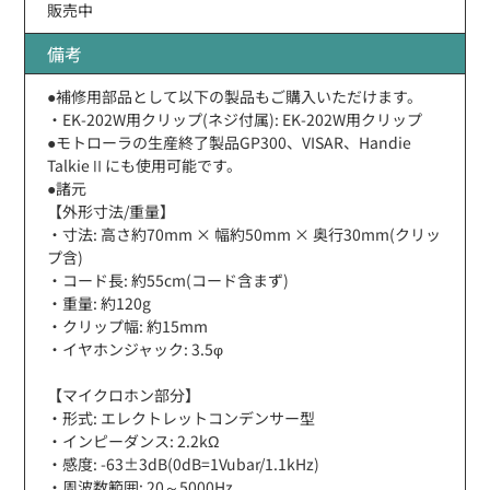
販売中
備考
●補修用部品として以下の製品もご購入いただけます。
・EK-202W用クリップ(ネジ付属): EK-202W用クリップ
●モトローラの生産終了製品GP300、VISAR、Handie
TalkieⅡにも使用可能です。
●諸元
【外形寸法/重量】
・寸法: 高さ約70mm × 幅約50mm × 奥行30mm(クリッ
プ含)
・コード長: 約55cm(コード含まず)
・重量: 約120g
・クリップ幅: 約15mm
・イヤホンジャック: 3.5φ
【マイクロホン部分】
・形式: エレクトレットコンデンサー型
・インピーダンス: 2.2kΩ
・感度: -63±3dB(0dB=1Vubar/1.1kHz)
・周波数範囲: 20～5000Hz