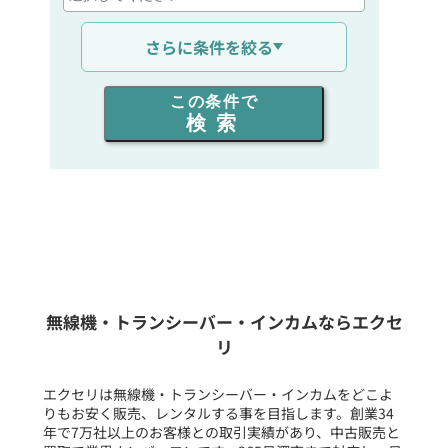
通信距離を選ぶ
さらに条件を絞る
出力を選ぶ
この条件で
検索
同時通話人数を選ぶ
販売
/
レンタル
/
リース
新品
/
中古
生産終了品を含む
無線機・トランシーバー・インカムならエクセ
リ
フリーワード入力(製品名等)
エクセリは無線機・トランシーバー・インカムをどこよ
りもお安く販売、レンタルする事を目指します。創業34
年で7万社以上のお客様との取引実績があり、中古販売と
選択条件をリセット