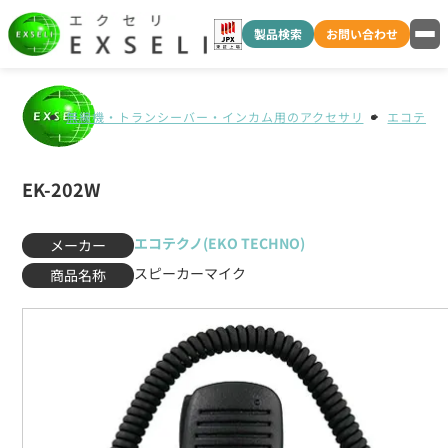
製品検索
お問い合わせ
無線機・トランシーバー・インカム用のアクセサリ
エコテクノ(
EK-202W
エコテクノ(EKO TECHNO)
メーカー
スピーカーマイク
商品名称