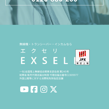
無線機・トランシーバー・インカムなら
一社)全国陸上無線協会関東支部会員 第245号
総務省 販売代理店届出制度 代理店届出番号C1909977
外国公館等に対する消費税免除指定店舗