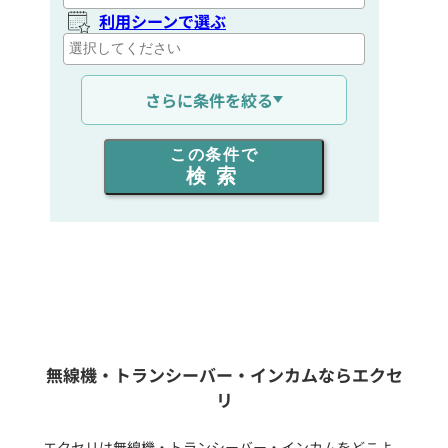
利用シーンで選ぶ
通信距離を選ぶ
さらに条件を絞る
出力を選ぶ
この条件で
検索
同時通話人数を選ぶ
販売
/
レンタル
/
リース
新品
/
中古
生産終了品を含む
無線機・トランシーバー・インカムならエクセ
リ
フリーワード入力(製品名等)
エクセリは無線機・トランシーバー・インカムをどこよ