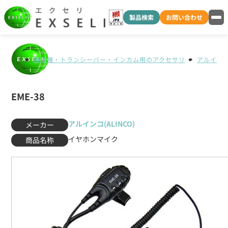
製品検索
お問い合わせ
無線機・トランシーバー・インカム用のアクセサリ
アルインコ(
EME-38
アルインコ(ALINCO)
メーカー
イヤホンマイク
商品名称