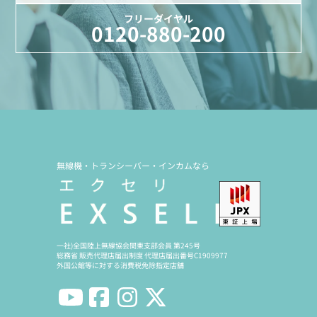
フリーダイヤル
0120-880-200
無線機・トランシーバー・インカムなら
一社)全国陸上無線協会関東支部会員 第245号
総務省 販売代理店届出制度 代理店届出番号C1909977
外国公館等に対する消費税免除指定店舗