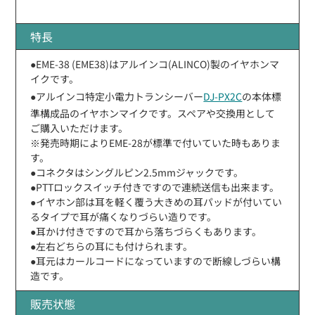
特長
●EME-38 (EME38)はアルインコ(ALINCO)製のイヤホンマ
イクです。
●アルインコ特定小電力トランシーバー
DJ-PX2C
の本体標
準構成品のイヤホンマイクです。スペアや交換用として
ご購入いただけます。
※発売時期によりEME-28が標準で付いていた時もありま
す。
●コネクタはシングルピン2.5mmジャックです。
●PTTロックスイッチ付きですので連続送信も出来ます。
●イヤホン部は耳を軽く覆う大きめの耳パッドが付いてい
るタイプで耳が痛くなりづらい造りです。
●耳かけ付きですので耳から落ちづらくもあります。
●左右どちらの耳にも付けられます。
●耳元はカールコードになっていますので断線しづらい構
造です。
販売状態