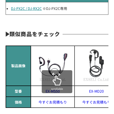
DJ-PX2C / DJ-RX2C
※DJ-PX2C専用
類似商品をチェック
製品画像
scrollable
型番
EX-MS50
EX-MD20
価格
今すぐお見積もり
今すぐお見積もり