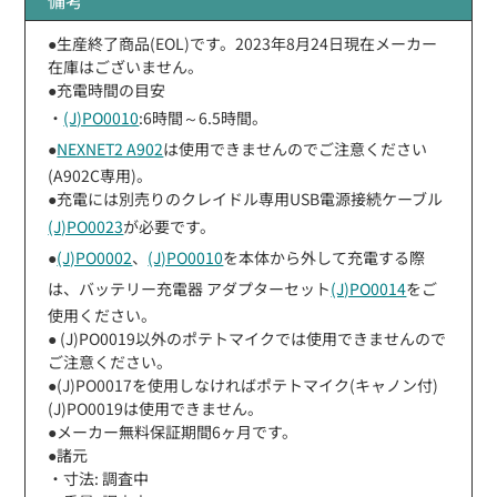
●生産終了商品(EOL)です。2023年8月24日現在メーカー
在庫はございません。
●充電時間の目安
・
(J)PO0010
:6時間～6.5時間。
●
NEXNET2 A902
は使用できませんのでご注意ください
(A902C専用)。
●充電には別売りのクレイドル専用USB電源接続ケーブル
(J)PO0023
が必要です。
●
(J)PO0002
、
(J)PO0010
を本体から外して充電する際
は、バッテリー充電器 アダプターセット
(J)PO0014
をご
使用ください。
● (J)PO0019以外のポテトマイクでは使用できませんので
ご注意ください。
●(J)PO0017を使用しなければポテトマイク(キャノン付)
(J)PO0019は使用できません。
●メーカー無料保証期間6ヶ月です。
●諸元
・寸法: 調査中