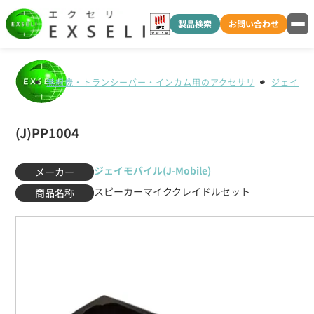
製品検索
お問い合わせ
無線機・トランシーバー・インカム用のアクセサリ
ジェイモバイ
(J)PP1004
ジェイモバイル(J-Mobile)
メーカー
スピーカーマイククレイドルセット
商品名称