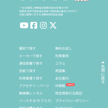
一社)全国陸上無線協会関東支部会員 第245号
総務省 販売代理店届出制度 代理店届出番号C1909977
外国公館等に対する消費税免除指定店舗
種別で探す
無料お試し
メーカーで探す
利用事例
通信距離で探す
コラム
先頭に戻る
性能で探す
用語集
利用業種で探す
会社案内
アクセサリ・パーツ
IR情報
無線機レンタル
特定商取引法表記
リースする(サブスク)
プライバシーポリシー