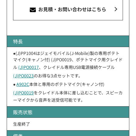
お見積・お問い合わせ
はこちら
特長
●(J)PP1004はジェイモバイル(J-Mobile)製の専用ポテト
マイク(キャノン付) (J)PO0019、ポテトマイク用クレイド
ル
(J)PO0017
、クレイドル専用USB電源接続ケーブル
(J)PO0023
のお得な3点セットです。
●
A902C
本体と専用のポテトマイク(キャノン付)
(J)PO0019
をクレイドル本体に差し込むことで、スピーカ
ーマイクから音声を送受信可能です。
販売状態
生産終了
備考