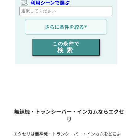
利用シーンで選ぶ
通信距離を選ぶ
さらに条件を絞る
出力を選ぶ
この条件で
検索
同時通話人数を選ぶ
販売
/
レンタル
/
リース
新品
/
中古
生産終了品を含む
無線機・トランシーバー・インカムならエクセ
リ
フリーワード入力(製品名等)
エクセリは無線機・トランシーバー・インカムをどこよ