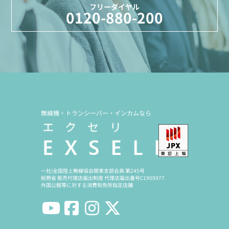
フリーダイヤル
0120-880-200
無線機・トランシーバー・インカムなら
一社)全国陸上無線協会関東支部会員 第245号
総務省 販売代理店届出制度 代理店届出番号C1909977
外国公館等に対する消費税免除指定店舗