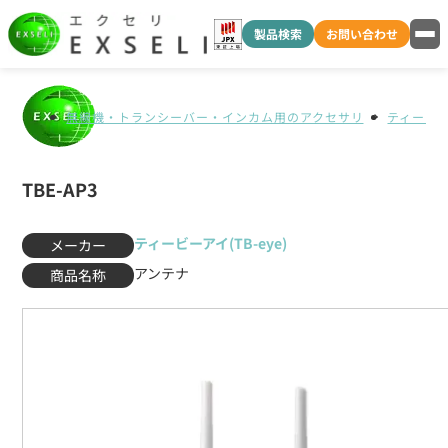
製品検索
お問い合わせ
無線機・トランシーバー・インカム用のアクセサリ
ティービーア
TBE-AP3
ティービーアイ(TB-eye)
メーカー
アンテナ
商品名称