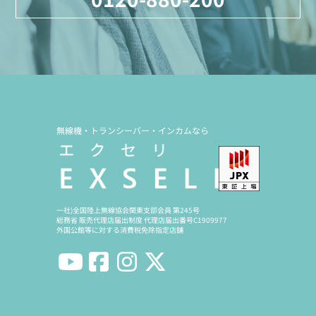
無線機・トランシーバー・インカムなら
一社)全国陸上無線協会関東支部会員 第245号
総務省 販売代理店届出制度 代理店届出番号C1909977
外国公館等に対する消費税免除指定店舗