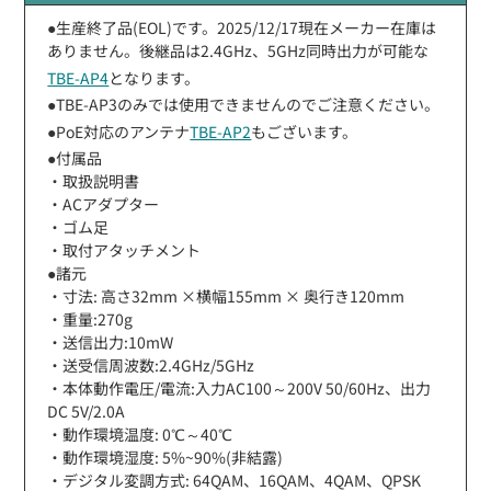
●生産終了品(EOL)です。2025/12/17現在メーカー在庫は
ありません。後継品は2.4GHz、5GHz同時出力が可能な
TBE-AP4
となります。
●TBE-AP3のみでは使用できませんのでご注意ください。
●PoE対応のアンテナ
TBE-AP2
もございます。
●付属品
・取扱説明書
・ACアダプター
・ゴム足
・取付アタッチメント
●諸元
・寸法: 高さ32mm ×横幅155mm × 奥行き120mm
・重量:270g
・送信出力:10mW
・送受信周波数:2.4GHz/5GHz
・本体動作電圧/電流:入力AC100～200V 50/60Hz、出力
DC 5V/2.0A
・動作環境温度: 0℃～40℃
・動作環境湿度: 5%~90%(非結露)
・デジタル変調方式: 64QAM、16QAM、4QAM、QPSK