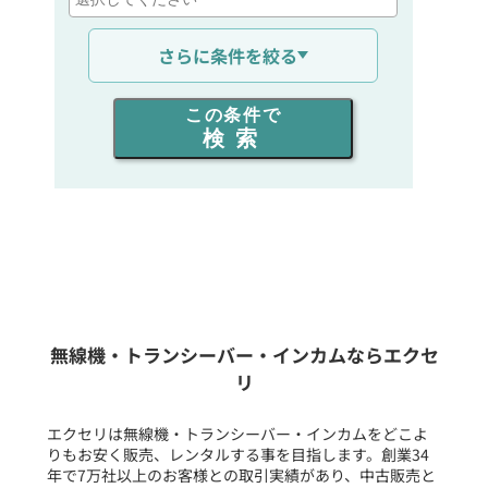
通信距離を選ぶ
さらに条件を絞る
出力を選ぶ
この条件で
検索
同時通話人数を選ぶ
販売
/
レンタル
/
リース
新品
/
中古
生産終了品を含む
無線機・トランシーバー・インカムならエクセ
リ
フリーワード入力(製品名等)
エクセリは無線機・トランシーバー・インカムをどこよ
りもお安く販売、レンタルする事を目指します。創業34
年で7万社以上のお客様との取引実績があり、中古販売と
選択条件をリセット