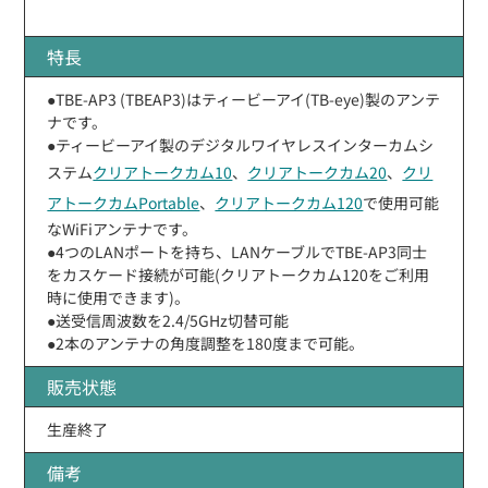
特長
●TBE-AP3 (TBEAP3)はティービーアイ(TB-eye)製のアンテ
ナです。
●ティービーアイ製のデジタルワイヤレスインターカムシ
ステム
クリアトークカム10
、
クリアトークカム20
、
クリ
アトークカムPortable
、
クリアトークカム120
で使用可能
なWiFiアンテナです。
●4つのLANポートを持ち、LANケーブルでTBE-AP3同士
をカスケード接続が可能(クリアトークカム120をご利用
時に使用できます)。
●送受信周波数を2.4/5GHz切替可能
●2本のアンテナの角度調整を180度まで可能。
販売状態
生産終了
備考