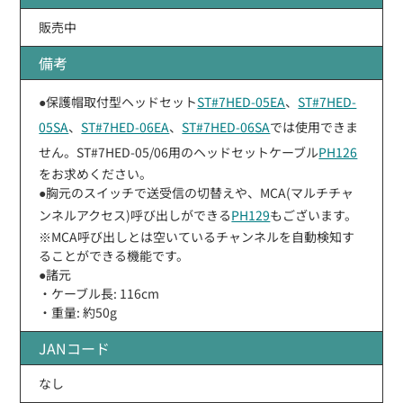
販売中
備考
●保護帽取付型ヘッドセット
ST#7HED-05EA
、
ST#7HED-
05SA
、
ST#7HED-06EA
、
ST#7HED-06SA
では使用できま
せん。ST#7HED-05/06用のヘッドセットケーブル
PH126
をお求めください。
●胸元のスイッチで送受信の切替えや、MCA(マルチチャ
ンネルアクセス)呼び出しができる
PH129
もございます。
※MCA呼び出しとは空いているチャンネルを自動検知す
ることができる機能です。
●諸元
・ケーブル長: 116cm
・重量: 約50g
JANコード
なし