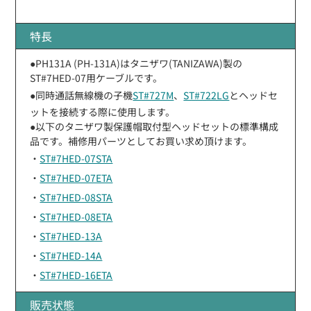
特長
●PH131A (PH-131A)はタニザワ(TANIZAWA)製の
ST#7HED-07用ケーブルです。
●同時通話無線機の子機
ST#727M
、
ST#722LG
とヘッドセ
ットを接続する際に使用します。
●以下のタニザワ製保護帽取付型ヘッドセットの標準構成
品です。補修用パーツとしてお買い求め頂けます。
・
ST#7HED-07STA
・
ST#7HED-07ETA
・
ST#7HED-08STA
・
ST#7HED-08ETA
・
ST#7HED-13A
・
ST#7HED-14A
・
ST#7HED-16ETA
販売状態