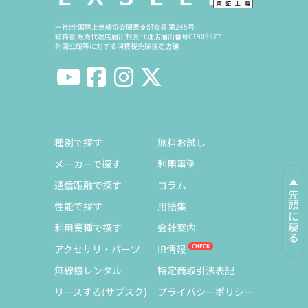
一社)全国陸上無線協会関東支部会員 第245号
総務省 販売代理店届出制度 代理店届出番号C1909977
外国公館等に対する消費税免除指定店舗
種別で探す
無料お試し
メーカーで探す
利用事例
通信距離で探す
コラム
先頭に戻る
性能で探す
用語集
利用業種で探す
会社案内
アクセサリ・パーツ
IR情報
無線機レンタル
特定商取引法表記
リースする(サブスク)
プライバシーポリシー