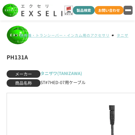
製品検索
お問い合わせ
無線機・トランシーバー・インカム用のアクセサリ
タニザワ(T
PH131A
タニザワ(TANIZAWA)
メーカー
ST#7HED-07用ケーブル
商品名称