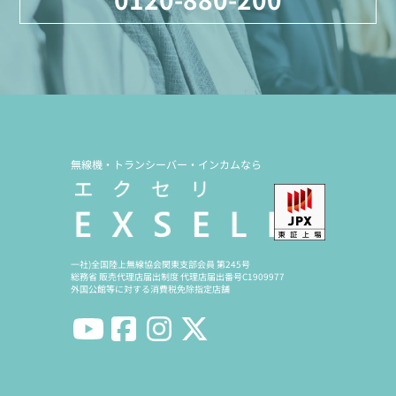
無線機・トランシーバー・インカムなら
一社)全国陸上無線協会関東支部会員 第245号
総務省 販売代理店届出制度 代理店届出番号C1909977
外国公館等に対する消費税免除指定店舗