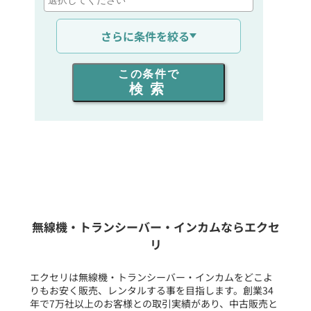
通信距離を選ぶ
さらに条件を絞る
出力を選ぶ
この条件で
検索
同時通話人数を選ぶ
販売
/
レンタル
/
リース
新品
/
中古
生産終了品を含む
無線機・トランシーバー・インカムならエクセ
リ
フリーワード入力(製品名等)
エクセリは無線機・トランシーバー・インカムをどこよ
りもお安く販売、レンタルする事を目指します。創業34
年で7万社以上のお客様との取引実績があり、中古販売と
選択条件をリセット