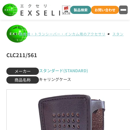
製品検索
お問い合わせ
無線機・トランシーバー・インカム用のアクセサリ
スタンダード
CLC211/561
スタンダード(STANDARD)
メーカー
キャリングケース
商品名称